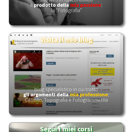
il
prodotto della
mia passione
:
la “Fotografia”
Visita il mio blog
blog specialistico in cui tratto
gli argomenti
del
la
mia professione
:
Catasto, Topografia e Fotogrammetria
Segui i miei corsi