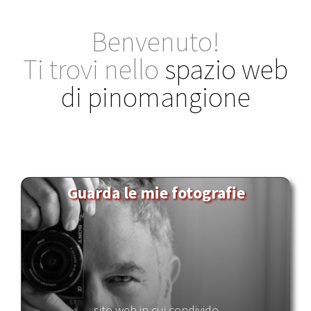
Salta
al
Benvenuto!
contenuto
Ti trovi nello
spazio web
di pinomangione
Guarda le mie fotografie
sito web in cui condivido