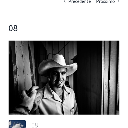
Precedente
Prossimo
08
08