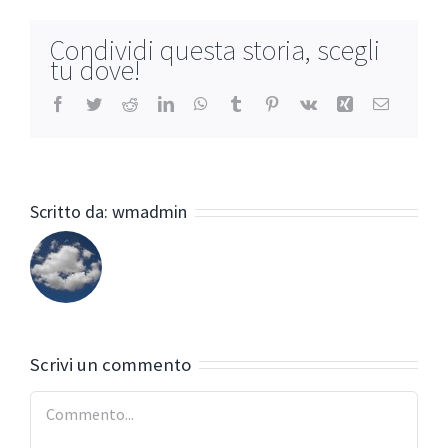
Condividi questa storia, scegli
tu dove!
Facebook
Twitter
Reddit
LinkedIn
WhatsApp
Tumblr
Pinterest
Vk
Xing
Email
Scritto da:
wmadmin
Scrivi un commento
Commento